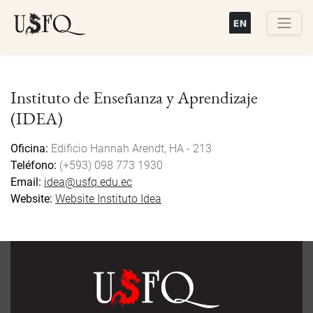
Pasar
al
contenido
Buscar
principal
Instituto de Enseñanza y Aprendizaje
(IDEA)
Oficina
Edificio Hannah Arendt, HA - 213
Teléfono
(+593) 098 773 1930
Email
idea@usfq.edu.ec
Website
Website Instituto Idea