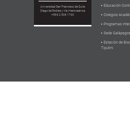
Educación Cont
Universidad San Francisco de Quito
Diego de Robles y Vía Interoceánica
Colegios Acadé
+593 2 506 1700
Programas Inte
Sede Galápago
Estación de Bio
Tiputini