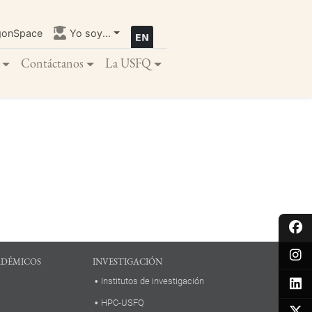
gonSpace
Yo soy...
Contáctanos
La USFQ
ADÉMICOS
INVESTIGACIÓN
Institutos de investigación
HPC-USFQ