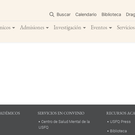
Pasar
al
Buscar
Calendario
Biblioteca
Dra
contenido
principal
micos
Admisiones
Investigación
Eventos
Servicios
ADÉMICOS
SERVICIOS EN CONVENIO
RECURSOS AC
Centro de Salud Mental de la
USFQ Press
USFQ
Biblioteca