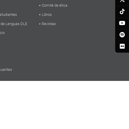
Comité de ética
studiantes
Libros
 de Lenguas DLE
Revistas
cio
cuentes