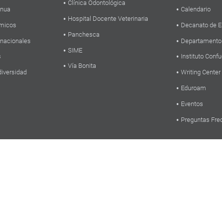
Clínica Odontológica
inua
Calendario
Hospital Docente Veterinaria
micos
Decanato de E
Panchesca
rnacionales
Departamento
SIME
s
Instituto Confu
Vía Bonita
diversidad
Writing Center
Eduroam
Eventos
Preguntas Fre