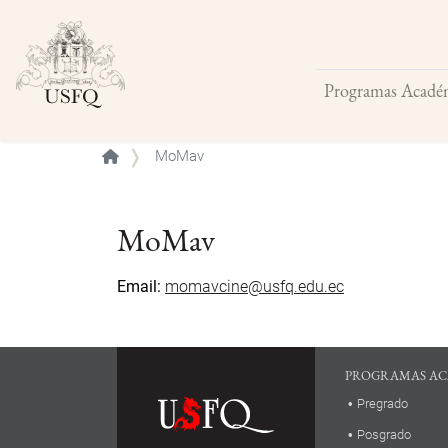
Programas Acadé
Buscar
MoMav
MoMav
Email
momavcine@usfq.edu.ec
PROGRAMAS AC
Pregrado
Posgrado