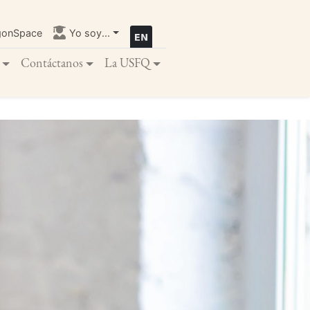
gonSpace
Yo soy...
Contáctanos
La USFQ