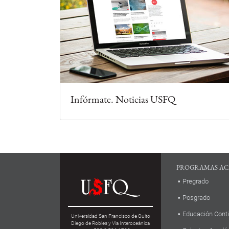
Infórmate. Noticias USFQ
PROGRAMAS AC
Pregrado
Posgrado
Educación Cont
Universidad San Francisco de Quito
Diego de Robles y Vía Interoceánica