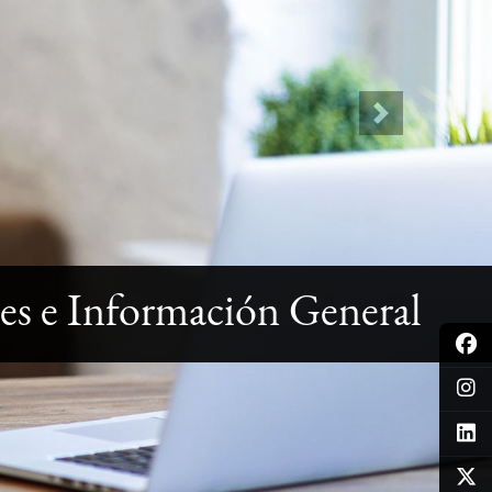
Next
s e Información General