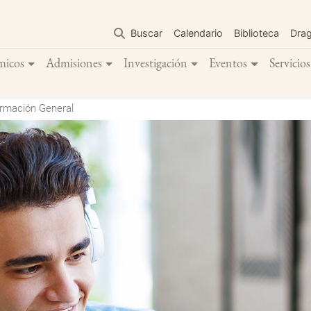
Pasar
al
Buscar
Calendario
Biblioteca
Dra
contenido
principal
micos
Admisiones
Investigación
Eventos
Servicios
rmación General