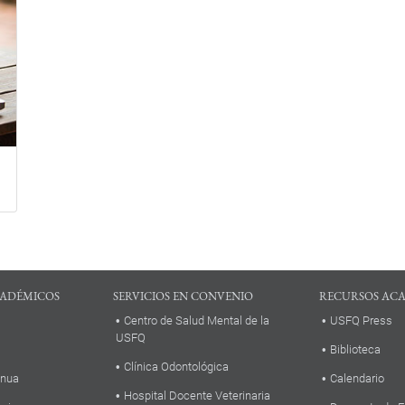
ADÉMICOS
SERVICIOS EN CONVENIO
RECURSOS AC
Centro de Salud Mental de la
USFQ Press
USFQ
Biblioteca
Clínica Odontológica
inua
Calendario
Hospital Docente Veterinaria