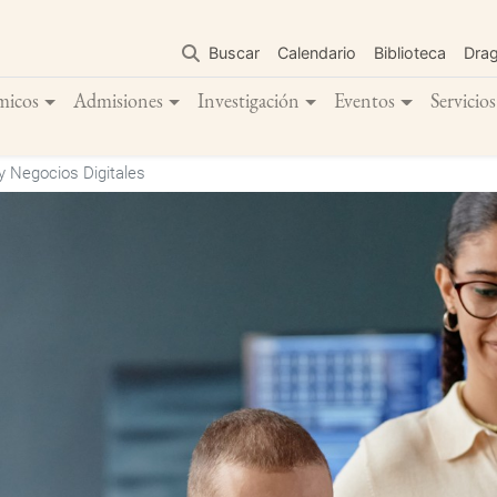
Pasar
al
Buscar
Calendario
Biblioteca
Dra
contenido
principal
micos
Admisiones
Investigación
Eventos
Servicios
 y Negocios Digitales