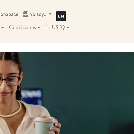
gonSpace
Yo soy...
Contáctanos
La USFQ