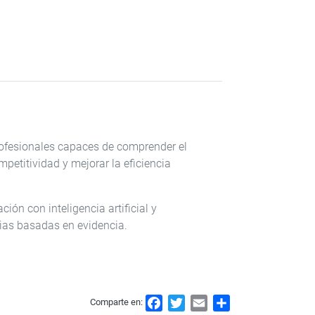
rofesionales capaces de comprender el
ompetitividad y mejorar la eficiencia
ón con inteligencia artificial y
gias basadas en evidencia.
F
T
E
S
Comparte en: