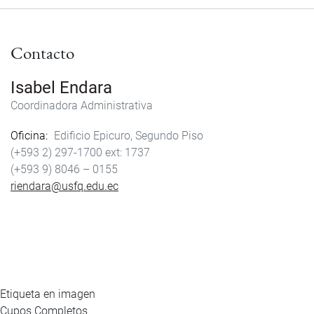
e
t
i
r
b
t
l
e
Contacto
o
e
o
r
k
Isabel Endara
Coordinadora Administrativa
Oficina
Edificio Epicuro, Segundo Piso
(+593 2) 297-1700
1737
(+593 9) 8046 – 0155
riendara@usfq.edu.ec
Etiqueta en imagen
Cupos Completos