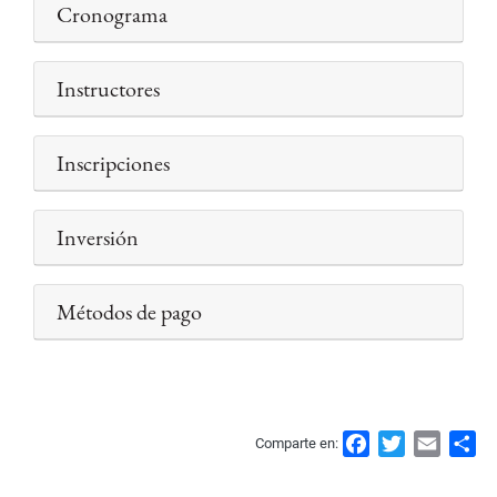
Cronograma
Instructores
Inscripciones
Inversión
Métodos de pago
F
T
E
S
Comparte en:
a
w
m
h
c
i
a
a