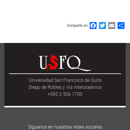
F
T
E
S
Comparte en:
a
w
m
h
c
i
a
a
e
t
i
r
b
t
l
e
o
e
o
r
k
Universidad San Francisco de Quito
Diego de Robles y Vía Interoceánica
+593 2 506 1700
Síguenos en nuestras redes sociales