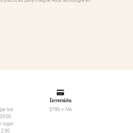
 prácticas para integrar esta tecnología en
Inversión
gar los
$790 + IVA
20:00.
n lugar
12:30.