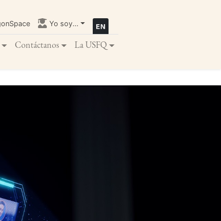
gonSpace
Yo soy...
Contáctanos
La USFQ