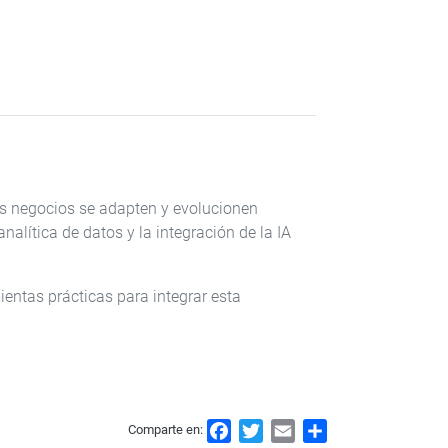
 los negocios se adapten y evolucionen
alítica de datos y la integración de la IA
entas prácticas para integrar esta
.
F
T
E
S
Comparte en: