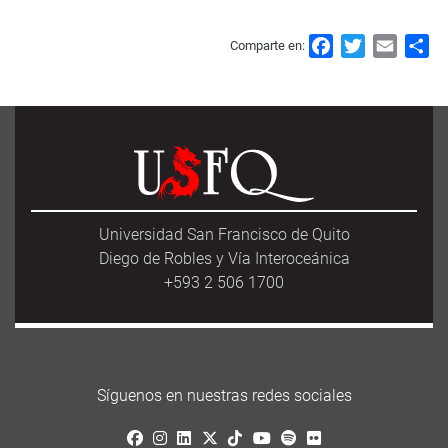
F
T
E
S
Comparte en:
a
w
m
h
c
i
a
a
e
t
i
r
b
t
l
e
o
e
o
r
k
Universidad San Francisco de Quito
Diego de Robles y Vía Interoceánica
+593 2 506 1700
Síguenos en nuestras redes sociales