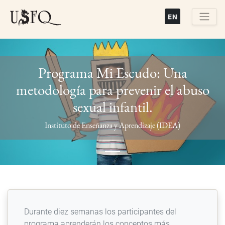
Pasar
al
contenido
Buscar
principal
Programa Mi Escudo: Una
metodología para prevenir el abuso
sexual infantil.
Previous
Next
Instituto de Enseñanza y Aprendizaje (IDEA)
Durante diez semanas los participantes del
programa aprenderán los conceptos más