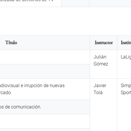
Título
Instructor
Insti
Julián
LaLi
Gómez
udiovisual e irrupción de nuevas
Javier
Simp
rcado.
Tolá
Spor
os de comunicación.