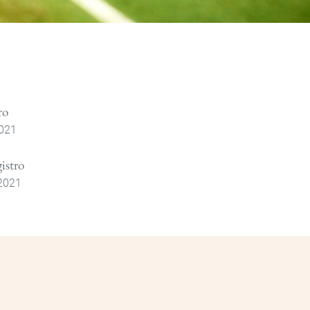
ro
2021
istro
 2021