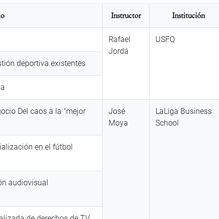
lo
Instructor
Institución
Rafael
USFQ
Jordá
ión deportiva existentes
va
ocio Del caos a la "mejor
José
LaLiga Business
Moya
School
alización en el fútbol
ón audiovisual
alizada de derechos de TV