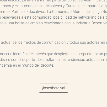
esta edición, pasarán a formar parte del colectivo Alumni de L
lumnos y ex alumnos de los Másteres y Cursos que imparte LaLig
enemos Partners Educativos. La Comunidad Alumni de LaLiga Bu
es reservadas a esta comunidad, posibilidad de networking de al
 a una bolsa de empleo relacionada con la Industria Deportiva 
 actual de los medios de comunicación y todos sus actores, en s
ocer e identificar el interés que despierta en el espectador un 
iodismo con el deporte, desarrollando las tendencias actuales en
andemia en el mundo del deporte.
¡Inscríbete ya!