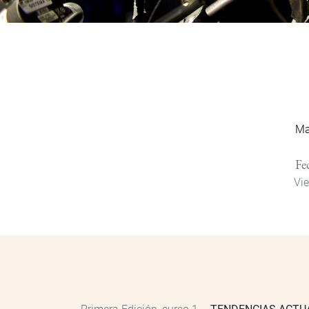
Ma
Fe
Vie