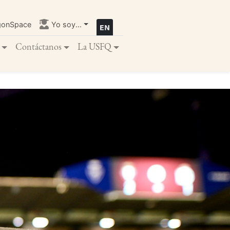
gonSpace
Yo soy...
Contáctanos
La USFQ