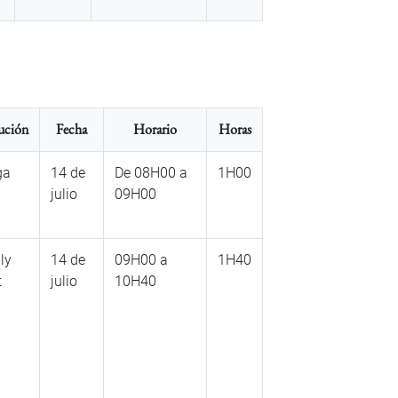
tución
Fecha
Horario
Horas
ga
14 de
De 08H00 a
1H00
julio
09H00
ly
14 de
09H00 a
1H40
t
julio
10H40