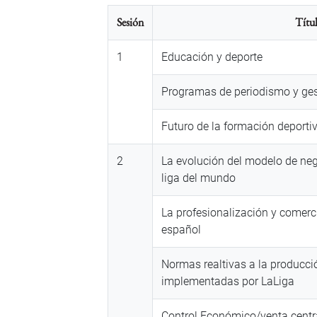
Sesión
Títu
1
Educación y deporte
Programas de periodismo y gest
Futuro de la formación deporti
2
La evolución del modelo de neg
liga del mundo
La profesionalización y comerci
español
Normas realtivas a la producci
implementadas por LaLiga
Control Económico/venta centr