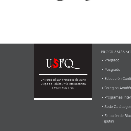
PROGRAMAS AC
Pregrado
Posgrado
Educación Cont
Universidad San Francisco de Quito
Diego de Robles y Vía Interoceánica
Colegios Acadé
+593 2 506 1700
Programas Inte
Sede Galápago
Estación de Bio
Tiputini