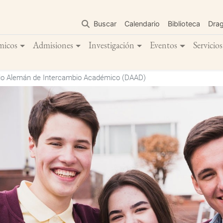
Pasar
al
Buscar
Calendario
Biblioteca
Dra
contenido
principal
micos
Admisiones
Investigación
Eventos
Servicios
io Alemán de Intercambio Académico (DAAD)