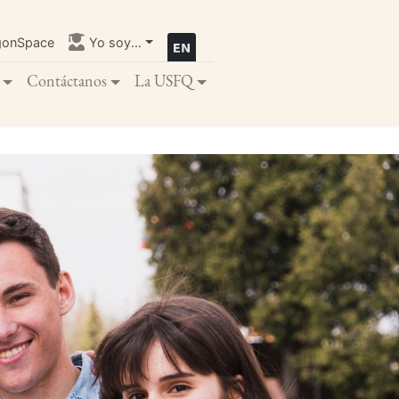
gonSpace
Yo soy...
Contáctanos
La USFQ