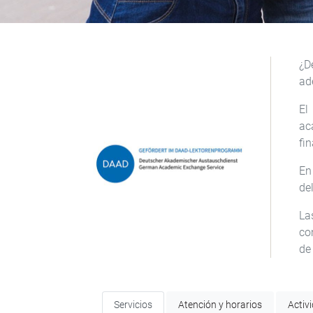
¿D
ad
El
ac
fi
En
de
La
co
de
Servicios
Atención y horarios
Activ