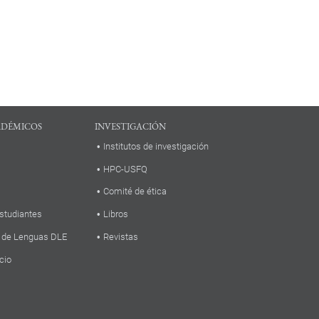
ADÉMICOS
INVESTIGACIÓN
Institutos de investigación
HPC-USFQ
Comité de ética
studiantes
Libros
 de Lenguas DLE
Revistas
cio