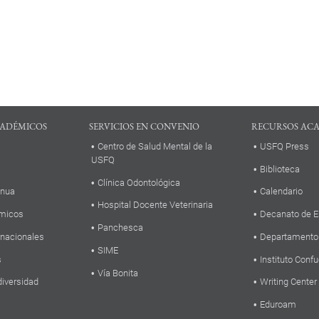
ADÉMICOS
SERVICIOS EN CONVENIO
RECURSOS AC
Centro de Salud Mental de la
USFQ Press
USFQ
Biblioteca
Clínica Odontológica
inua
Calendario
Hospital Docente Veterinaria
micos
Decanato de E
Panchesca
rnacionales
Departamento
SIME
s
Instituto Confu
Vía Bonita
diversidad
Writing Center
Eduroam