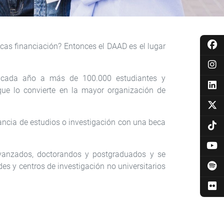
cas financiación? Entonces el DAAD es el lugar
 cada año a más de 100.000 estudiantes y
ue lo convierte en la mayor organización de
ancia de estudios o investigación con una beca
avanzados, doctorandos y postgraduados y se
es y centros de investigación no universitarios