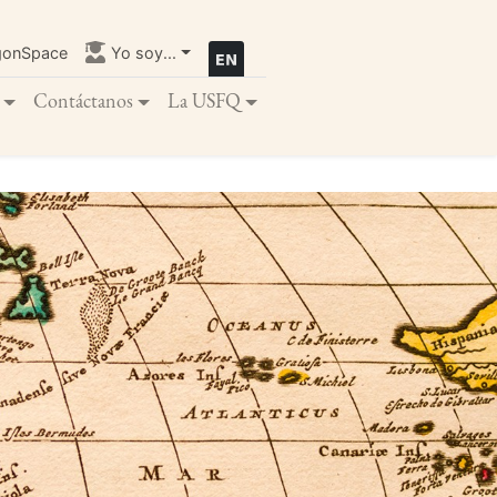
gonSpace
Yo soy...
Contáctanos
La USFQ