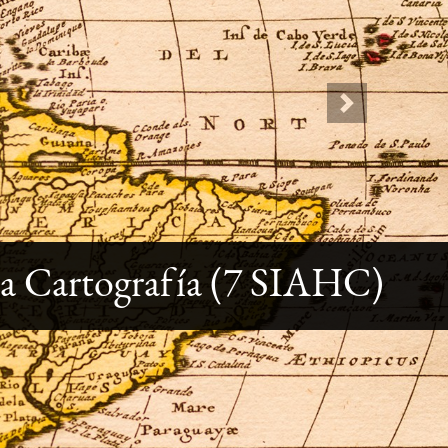
Next
la Cartografía (7 SIAHC)