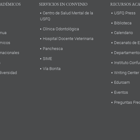
ADÉMICOS
SERVICIOS EN CONVENIO
RECURSOS AC
Centro de Salud Mental de la
USFQ Press
USFQ
Biblioteca
Clínica Odontológica
inua
Calendario
Hospital Docente Veterinaria
micos
Decanato de E
Panchesca
rnacionales
Departamento
SIME
s
Instituto Confu
Vía Bonita
diversidad
Writing Center
Eduroam
Eventos
Preguntas Fre