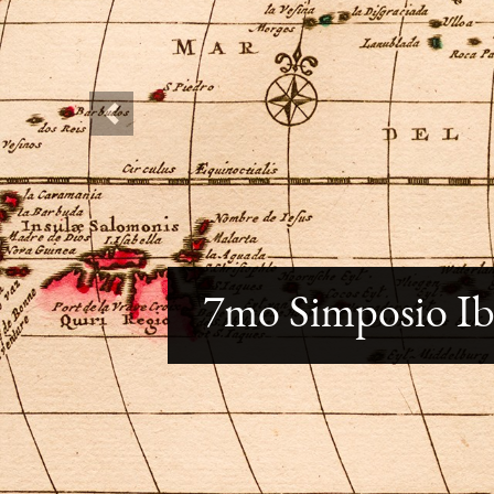
Previous
7mo Simposio Ibe