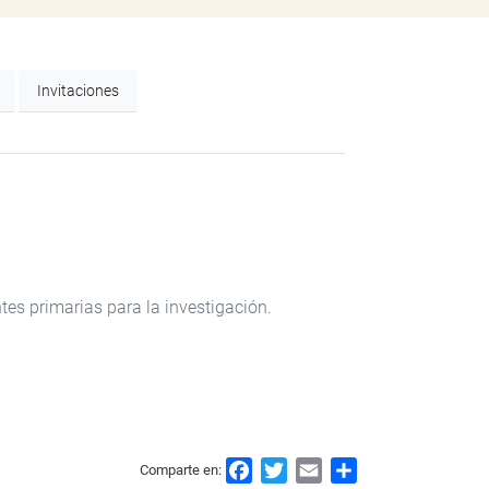
Invitaciones
ntes primarias para la investigación.
F
T
E
S
Comparte en: