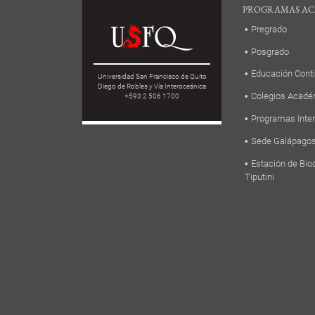
PROGRAMAS AC
Pregrado
Posgrado
Educación Cont
Universidad San Francisco de Quito
Diego de Robles y Vía Interoceánica
Colegios Acadé
+593 2 506 1700
Programas Inte
Sede Galápago
Estación de Bio
Tiputini