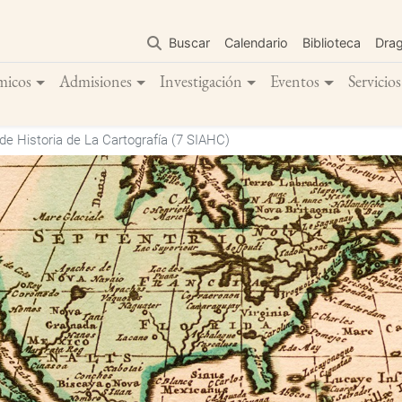
Pasar
al
Buscar
Calendario
Biblioteca
Dra
contenido
principal
micos
Admisiones
Investigación
Eventos
Servicios
 Historia de La Cartografía (7 SIAHC)