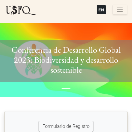
Pasar
al
contenido
Buscar
principal
Conferencia de Desarrollo Global
2023: Biodiversidad y desarrollo
Previous
Next
sostenible
Formulario de Registro