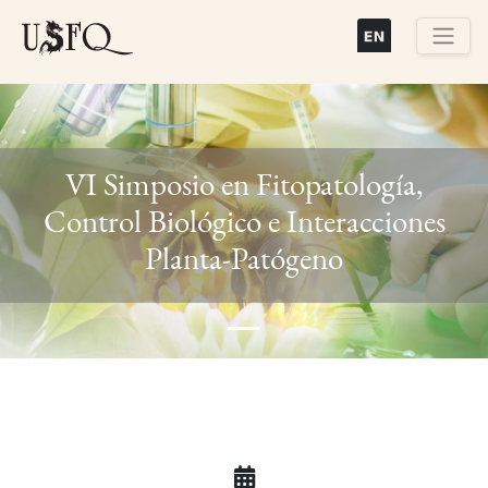
Pasar
al
contenido
Buscar
principal
VI Simposio en Fitopatología,
Control Biológico e Interacciones
Previous
Next
Planta-Patógeno