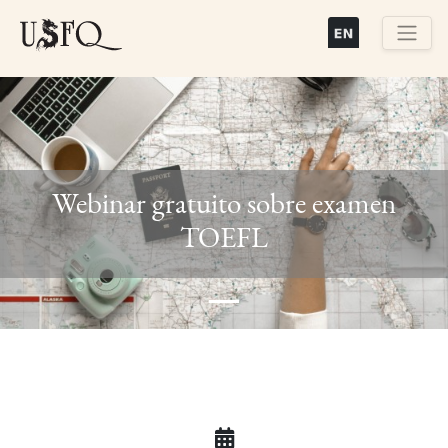
Pasar
al
contenido
Buscar
principal
Webinar gratuito sobre examen
Previous
Next
TOEFL