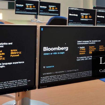
L
Col