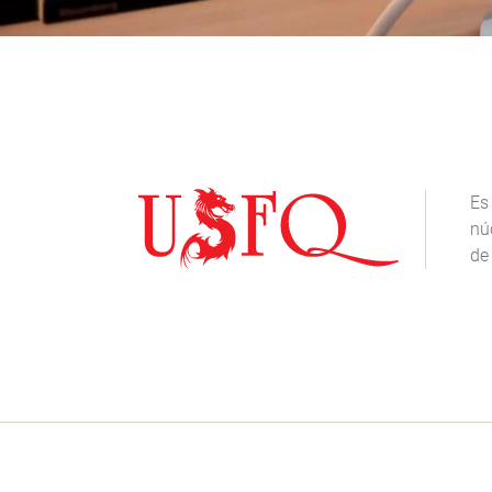
Es
nú
de