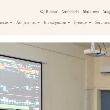
Pasar
al
Buscar
Calendario
Biblioteca
Dra
contenido
principal
micos
Admisiones
Investigación
Eventos
Servicios