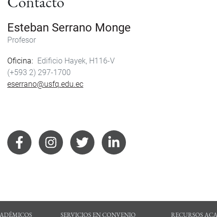
Contacto
Esteban Serrano Monge
Profesor
Oficina
Edificio Hayek, H116-V
(+593 2) 297-1700
eserrano@usfq.edu.ec
ADÉMICOS
SERVICIOS EN CONVENIO
RECURSOS AC