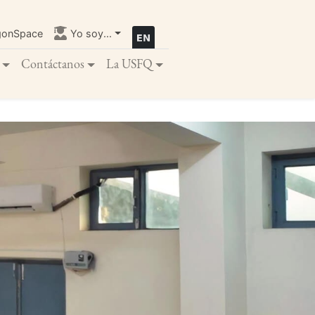
gonSpace
Yo soy...
Contáctanos
La USFQ