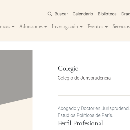
Pasar
al
Buscar
Calendario
Biblioteca
Dra
contenido
principal
micos
Admisiones
Investigación
Eventos
Servicios
Colegio
Colegio de Jurisprudencia
Abogado y Doctor en Jurisprudencia
Estudios Políticos de París.
Perfil Profesional