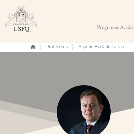
Programas Acadé
Buscar
Profesores
Agustín Hurtado Larrea