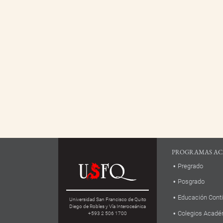
PROGRAMAS AC
Pregrado
Posgrado
Educación Cont
Universidad San Francisco de Quito
Diego de Robles y Vía Interoceánica
Colegios Acadé
+593 2 506 1700