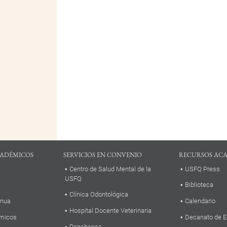
ADÉMICOS
SERVICIOS EN CONVENIO
RECURSOS AC
Centro de Salud Mental de la
USFQ Press
USFQ
Biblioteca
Clínica Odontológica
inua
Calendario
Hospital Docente Veterinaria
micos
Decanato de E
Panchesca