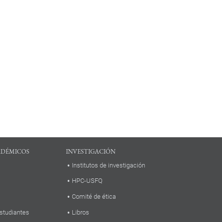
ADÉMICOS
INVESTIGACIÓN
Institutos de investigación
HPC-USFQ
Comité de ética
studiantes
Libros