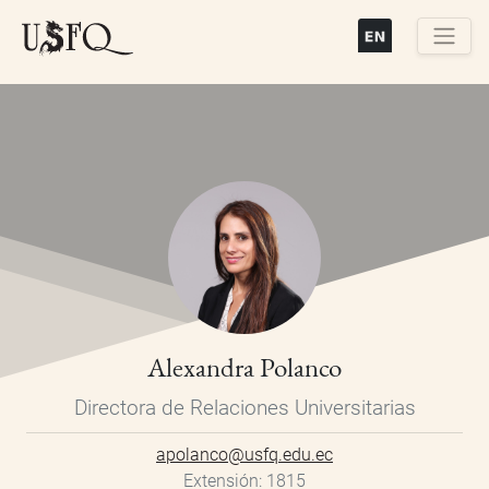
Pasar
al
contenido
Buscar
principal
Alexandra Polanco
Directora de Relaciones Universitarias
apolanco@usfq.edu.ec
Extensión
1815