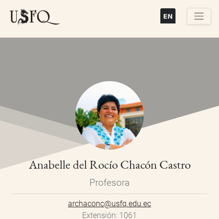
Pasar
al
contenido
Buscar
principal
Anabelle del Rocío Chacón Castro
Profesora
archaconc@usfq.edu.ec
Extensión
1061