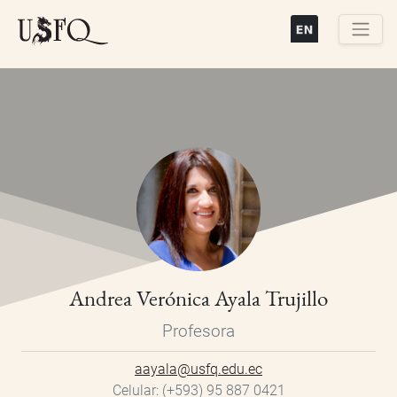
Pasar
al
contenido
Buscar
principal
Andrea Verónica Ayala Trujillo
Profesora
aayala@usfq.edu.ec
Celular
(+593) 95 887 0421