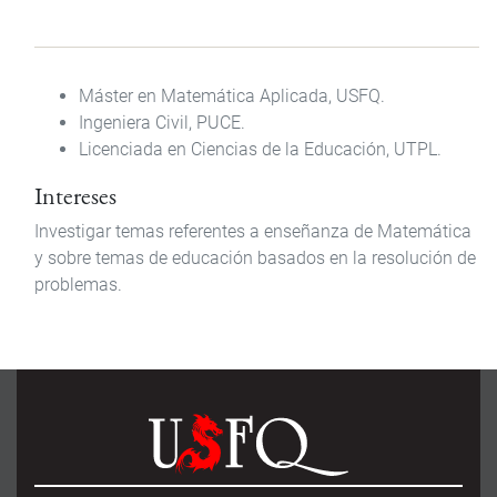
Máster en Matemática Aplicada
, USFQ.
Ingeniera
Civil, PUCE.
Licenciada en Ciencias de la Educación
, UTPL.
Intereses
Investigar temas referentes a enseñanza de Matemática
y sobre temas de educación basados en la resolución de
problemas.