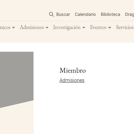
Pasar
al
Buscar
Calendario
Biblioteca
Dra
contenido
principal
micos
Admisiones
Investigación
Eventos
Servicios
Miembro
Admisiones