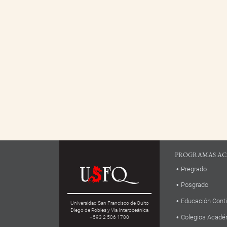
PROGRAMAS AC
Pregrado
Posgrado
Educación Cont
Universidad San Francisco de Quito
Diego de Robles y Vía Interoceánica
Colegios Acadé
+593 2 506 1700