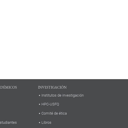
ADÉMICOS
INVESTIGACIÓN
Institutos de investigación
HPC-USFQ
Comité de ética
studiantes
Libros