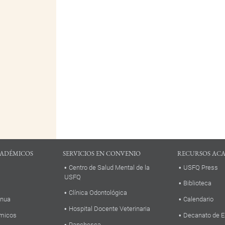
ADÉMICOS
SERVICIOS EN CONVENIO
RECURSOS AC
Centro de Salud Mental de la
USFQ Press
USFQ
Biblioteca
Clínica Odontológica
inua
Calendario
Hospital Docente Veterinaria
micos
Decanato de E
Panchesca