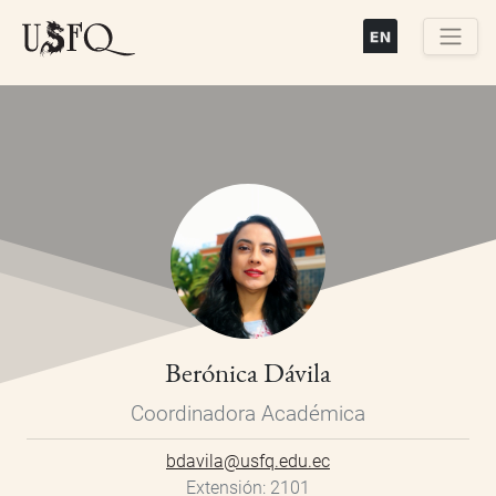
Pasar
al
contenido
Buscar
principal
Berónica Dávila
Coordinadora Académica
bdavila@usfq.edu.ec
Extensión
2101