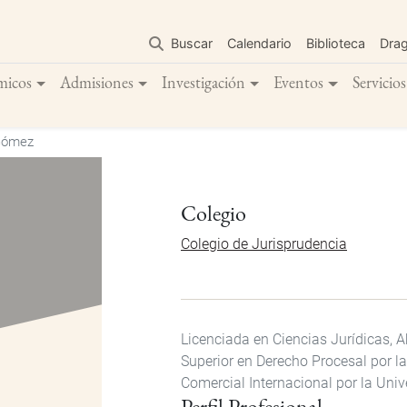
Pasar
al
Buscar
Calendario
Biblioteca
Dra
contenido
principal
micos
Admisiones
Investigación
Eventos
Servicios
Gómez
Colegio
Colegio de Jurisprudencia
Licenciada en Ciencias Jurídicas, 
Superior en Derecho Procesal por l
Comercial Internacional por la Unive
Perfil Profesional