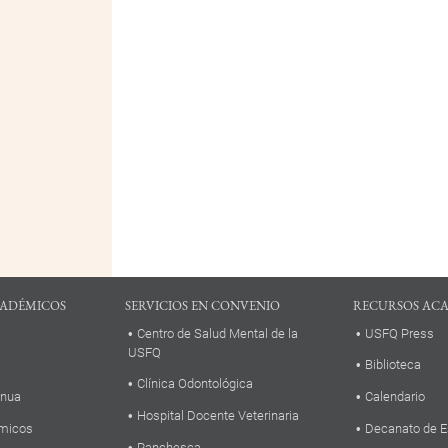
ADÉMICOS
SERVICIOS EN CONVENIO
RECURSOS AC
Centro de Salud Mental de la
USFQ Press
USFQ
Biblioteca
Clínica Odontológica
inua
Calendario
Hospital Docente Veterinaria
micos
Decanato de E
Panchesca