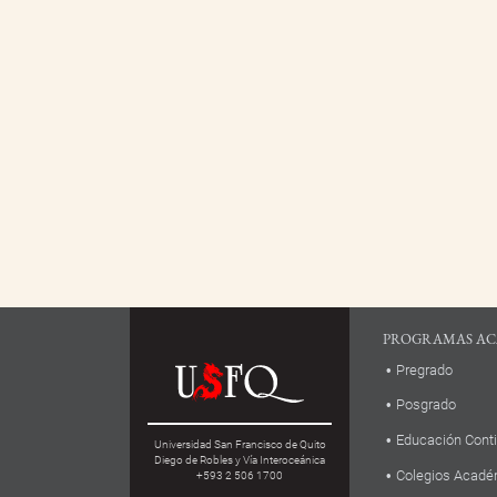
PROGRAMAS AC
Pregrado
Posgrado
Educación Cont
Universidad San Francisco de Quito
Diego de Robles y Vía Interoceánica
Colegios Acadé
+593 2 506 1700