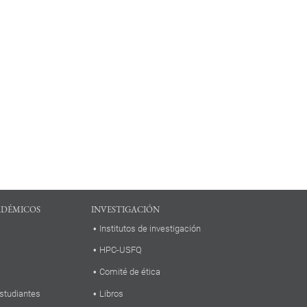
ADÉMICOS
INVESTIGACIÓN
Institutos de investigación
HPC-USFQ
Comité de ética
studiantes
Libros