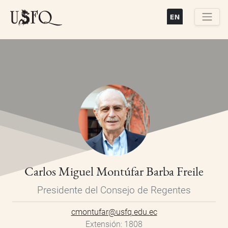
Pasar
al
contenido
Buscar
principal
Carlos Miguel Montúfar Barba Freile
Presidente del Consejo de Regentes
cmontufar@usfq.edu.ec
Extensión
1808