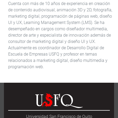
Cuenta con más de 10 años de experiencia en creación
de contenido audiovisual, animación 3D y 2D, fotografía,
marketing digital, programación de páginas web, diseño
UI y UX, Learning Management System (LMS). Se ha
desempeñado en cargos como diseñador multimedia,
director de arte y especialista de innovación además de
consultor de marketing digital y diseño UI y UX.
Actualmente es coordinador de Desarrollo Digital de
Escuela de Empresas USFQ y profesor en temas
relacionados a marketing digital, diseño multimedia y
programación web.
Universidad San Francisco de Quito