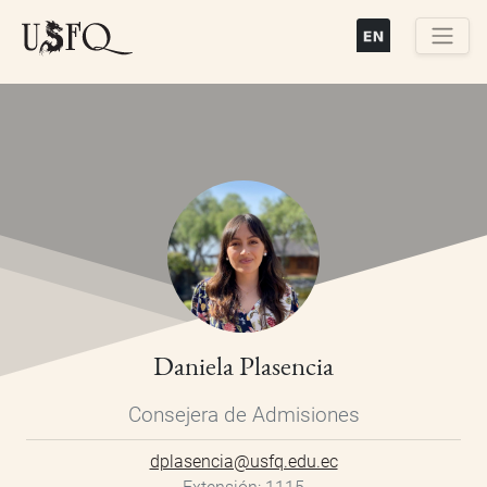
Pasar
al
contenido
Buscar
principal
Daniela Plasencia
Consejera de Admisiones
dplasencia@usfq.edu.ec