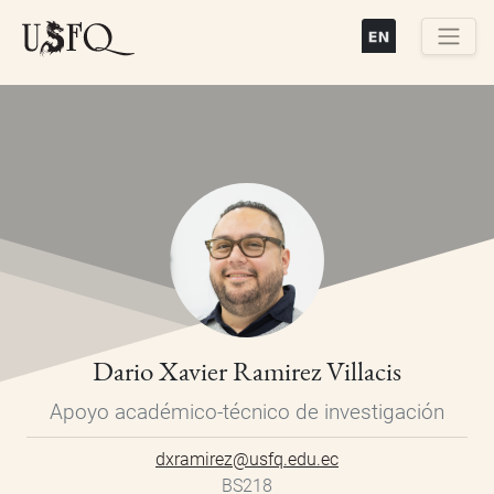
Pasar
al
contenido
Buscar
principal
Dario Xavier Ramirez Villacis
Apoyo académico-técnico de investigación
dxramirez@usfq.edu.ec
BS218