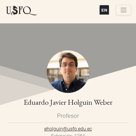
Pasar
al
contenido
Buscar
principal
Eduardo Javier Holguin Weber
Profesor
eholguin@usfq.edu.ec