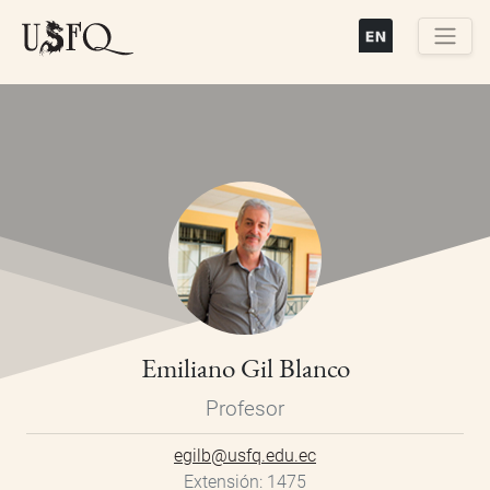
Pasar
al
contenido
Buscar
principal
Emiliano Gil Blanco
Profesor
egilb@usfq.edu.ec
Extensión
1475