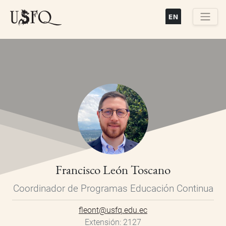
Pasar
al
contenido
Buscar
principal
Francisco León Toscano
Coordinador de Programas Educación Continua
fleont@usfq.edu.ec
Extensión
2127