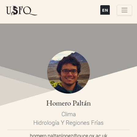
Pasar
al
contenido
Buscar
principal
Homero Paltán
Clima
Hidrología Y Regiones Frías
homero.paltanlopez@ouce.ox.ac.uk