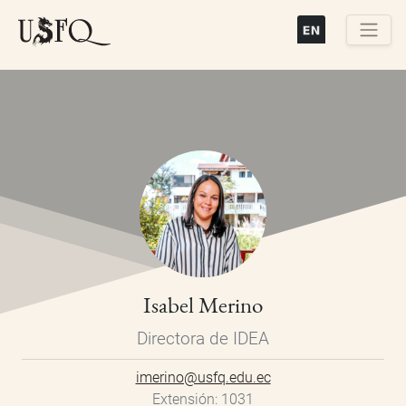
Pasar
al
contenido
Buscar
principal
Isabel Merino
Directora de IDEA
imerino@usfq.edu.ec
Extensión
1031