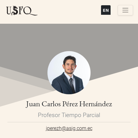
Pasar
al
contenido
Buscar
principal
Juan Carlos Pérez Hernández
Profesor Tiempo Parcial
jperezh@asig.com.ec