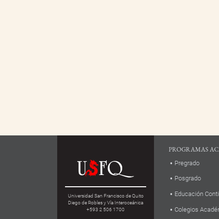
PROGRAMAS AC
Pregrado
Posgrado
Educación Cont
Universidad San Francisco de Quito
Diego de Robles y Vía Interoceánica
Colegios Acadé
+593 2 506 1700