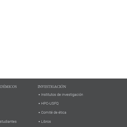
ADÉMICOS
INVESTIGACIÓN
Institutos de investigación
HPC-USFQ
Comité de ética
studiantes
Libros