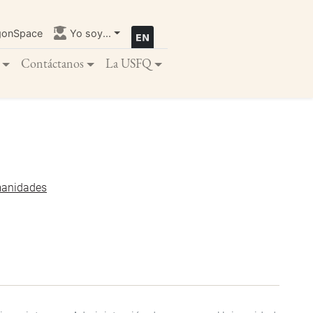
gonSpace
Yo soy...
Contáctanos
La USFQ
manidades