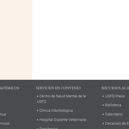
ADÉMICOS
SERVICIOS EN CONVENIO
RECURSOS AC
Centro de Salud Mental de la
USFQ Press
USFQ
Biblioteca
Clínica Odontológica
inua
Calendario
Hospital Docente Veterinaria
micos
Decanato de E
Panchesca