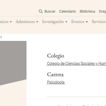
Pasar
al
Buscar
Calendario
Biblioteca
Dra
contenido
principal
micos
Admisiones
Investigación
Eventos
Servicios
es
Colegio
Colegio de Ciencias Sociales y Hu
Carrera
Psicología