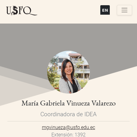
Pasar
al
contenido
Buscar
principal
María Gabriela Vinueza Valarezo
Coordinadora de IDEA
mgvinueza@usfq.edu.ec
Extensión
1392