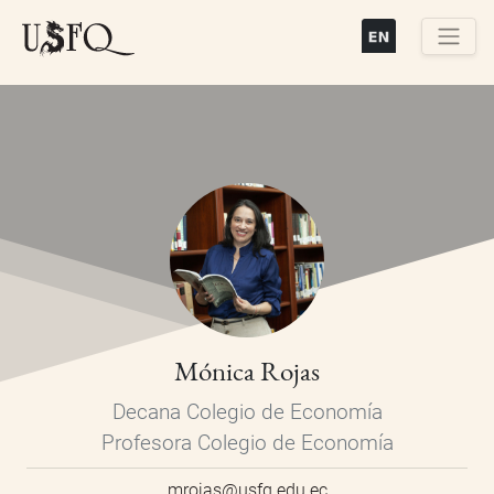
Pasar
al
contenido
Buscar
principal
Mónica Rojas
Decana Colegio de Economía
Profesora Colegio de Economía
mrojas@usfq.edu.ec