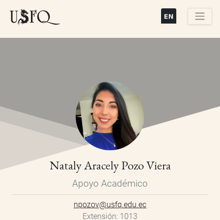
Pasar
al
contenido
Buscar
principal
Nataly Aracely Pozo Viera
Apoyo Académico
npozov@usfq.edu.ec
Extensión
1013