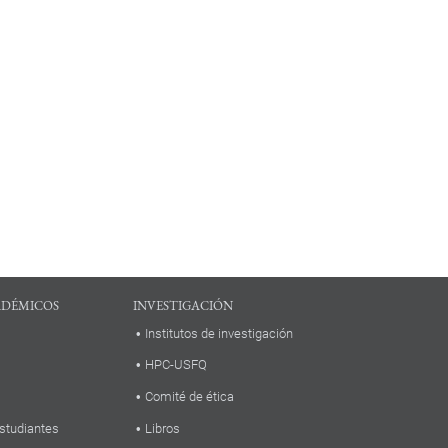
ADÉMICOS
INVESTIGACIÓN
Institutos de investigación
HPC-USFQ
Comité de ética
studiantes
Libros