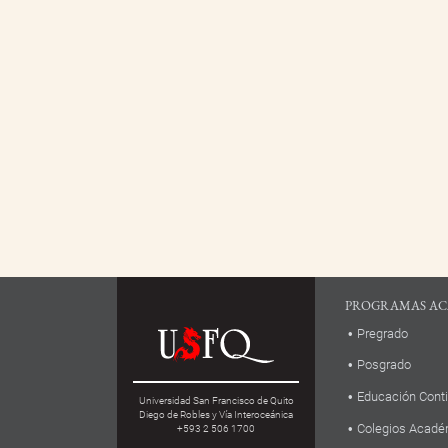
PROGRAMAS AC
Pregrado
Posgrado
Educación Cont
Universidad San Francisco de Quito
Diego de Robles y Vía Interoceánica
Colegios Acadé
+593 2 506 1700