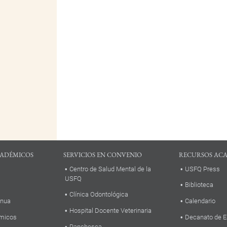
ADÉMICOS
SERVICIOS EN CONVENIO
RECURSOS AC
Centro de Salud Mental de la
USFQ Press
USFQ
Biblioteca
Clínica Odontológica
inua
Calendario
Hospital Docente Veterinaria
micos
Decanato de E
Panchesca