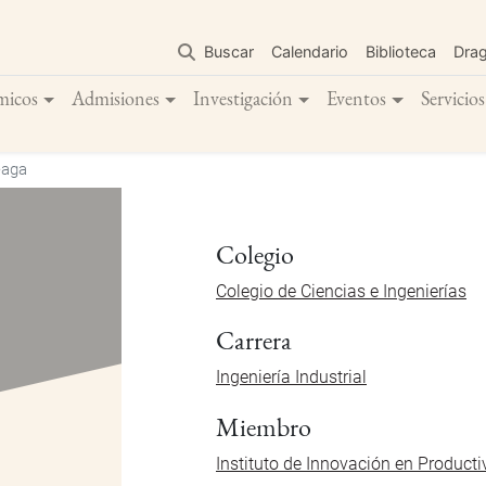
Pasar
al
Buscar
Calendario
Biblioteca
Dra
contenido
principal
micos
Admisiones
Investigación
Eventos
Servicios
eaga
Colegio
Colegio de Ciencias e Ingenierías
Carrera
Ingeniería Industrial
Miembro
Instituto de Innovación en Produc