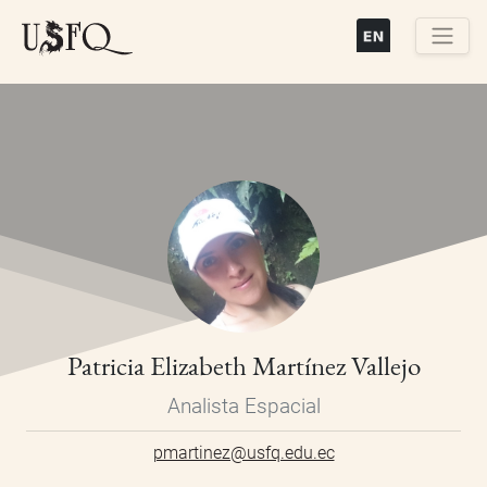
Pasar
al
contenido
Buscar
principal
Patricia Elizabeth Martínez Vallejo
Analista Espacial
pmartinez@usfq.edu.ec