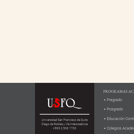
PROGRAMAS AC
Pregrado
Posgrado
Educación Cont
Universidad San Francisco de Quito
Diego de Robles y Vía Interoceánica
Colegios Acadé
+593 2 506 1700