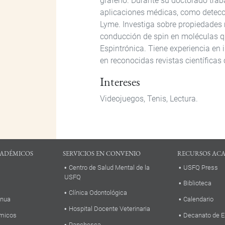
grafeno. Durante su doctorado trab
aplicaciones médicas, como detecc
Lyme. Investiga sobre propiedades
conducción de spin en moléculas qu
Espintrónica. Tiene experiencia en
en reconocidas revistas científicas
Intereses
Videojuegos, Tenis, Lectura.
ADÉMICOS
SERVICIOS EN CONVENIO
RECURSOS AC
Centro de Salud Mental de la
USFQ Press
USFQ
Biblioteca
Clínica Odontológica
inua
Calendario
Hospital Docente Veterinaria
micos
Decanato de E
Panchesca