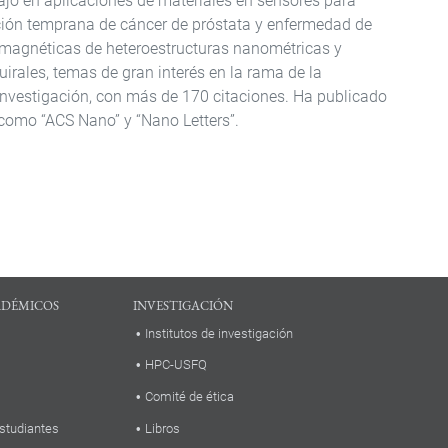
ajó en aplicaciones de materiales en sensores para
ión temprana de cáncer de próstata y enfermedad de
 magnéticas de heteroestructuras nanométricas y
irales, temas de gran interés en la rama de la
 investigación, con más de 170 citaciones. Ha publicado
 como “ACS Nano” y “Nano Letters”.
ADÉMICOS
INVESTIGACIÓN
Institutos de investigación
HPC-USFQ
Comité de ética
studiantes
Libros