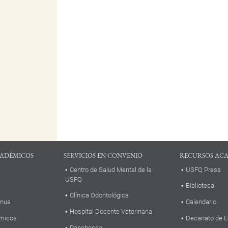
ADÉMICOS
SERVICIOS EN CONVENIO
RECURSOS AC
Centro de Salud Mental de la
USFQ Press
USFQ
Biblioteca
Clínica Odontológica
inua
Calendario
Hospital Docente Veterinaria
micos
Decanato de E
Panchesca