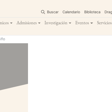
Pasar
al
Buscar
Calendario
Biblioteca
Dra
contenido
principal
micos
Admisiones
Investigación
Eventos
Servicios
iño