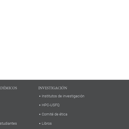
ADÉMICOS
INVESTIGACIÓN
Institutos de investigación
HPC-USFQ
Comité de ética
studiantes
Libros