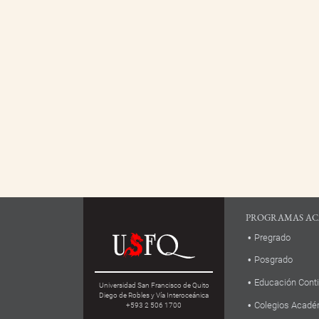
PROGRAMAS AC
Pregrado
Posgrado
Educación Cont
Universidad San Francisco de Quito
Diego de Robles y Vía Interoceánica
Colegios Acadé
+593 2 506 1700