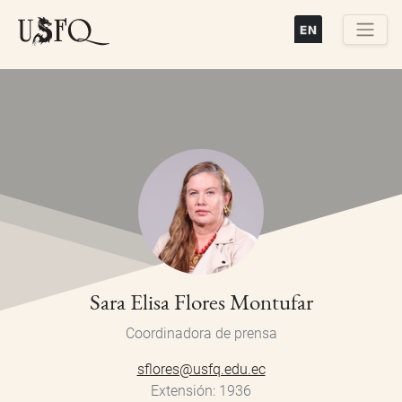
Pasar
al
contenido
Buscar
principal
Sara Elisa Flores Montufar
Coordinadora de prensa
sflores@usfq.edu.ec
Extensión
1936