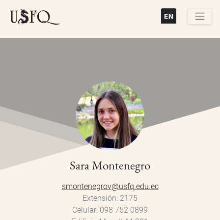
Pasar
al
contenido
Buscar
principal
Sara Montenegro
smontenegrov@usfq.edu.ec
Extensión
2175
Celular
098 752 0899