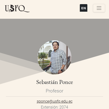
Pasar
al
contenido
Buscar
principal
Sebastián Ponce
Profesor
sponce@usfq.edu.ec
Extensión
2074