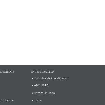
ADÉMICOS
INVESTIGACIÓN
Institutos de investigación
HPC-USFQ
Comité de ética
studiantes
Libros