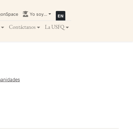
gonSpace
Yo soy...
Contáctanos
La USFQ
manidades