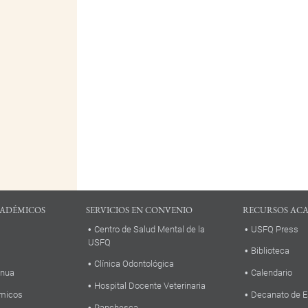
ADÉMICOS
SERVICIOS EN CONVENIO
RECURSOS AC
Centro de Salud Mental de la
USFQ Press
USFQ
Biblioteca
Clínica Odontológica
inua
Calendario
Hospital Docente Veterinaria
micos
Decanato de E
Panchesca