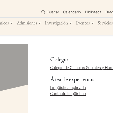
Pasar
al
Buscar
Calendario
Biblioteca
Dra
contenido
principal
micos
Admisiones
Investigación
Eventos
Servicios
Colegio
Colegio de Ciencias Sociales y Hu
Área de experiencia
Lingüística aplicada
Contacto lingüístico