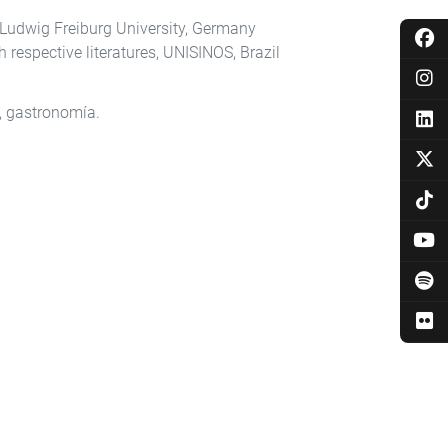
rt-Ludwig Freiburg University, Germany
respective literatures, UNISINOS, Brazil
n, gastronomía.