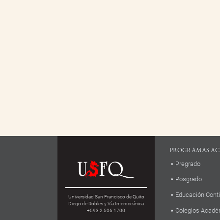
PROGRAMAS AC
Pregrado
Posgrado
Educación Cont
Universidad San Francisco de Quito
Diego de Robles y Vía Interoceánica
Colegios Acadé
+593 2 506 1700