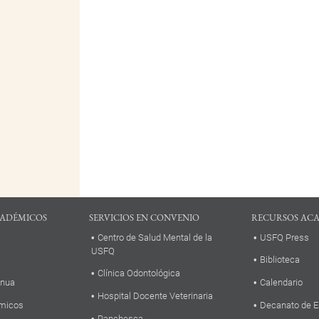
ADÉMICOS
SERVICIOS EN CONVENIO
RECURSOS AC
Centro de Salud Mental de la
USFQ Press
USFQ
Biblioteca
Clínica Odontológica
inua
Calendario
Hospital Docente Veterinaria
micos
Decanato de E
Panchesca