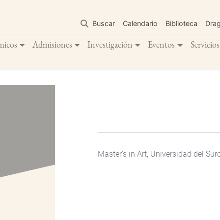
Pasar
al
Buscar
Calendario
Biblioteca
Dra
contenido
principal
micos
Admisiones
Investigación
Eventos
Servicios
Master's in Art, Universidad del Su