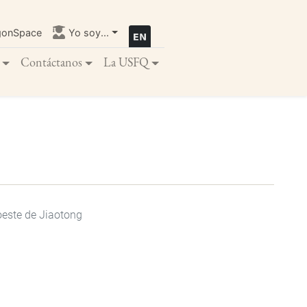
gonSpace
Yo soy...
Contáctanos
La USFQ
roeste de Jiaotong