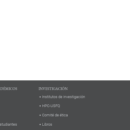
ADÉMICOS
INVESTIGACIÓN
Institutos de investigación
HPC-USFQ
Comité de ética
studiantes
Libros