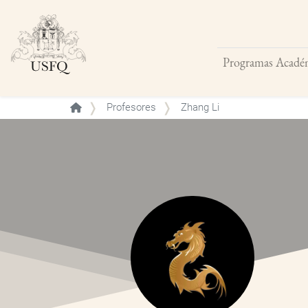
Programas Acadé
Buscar
Profesores
Zhang Li