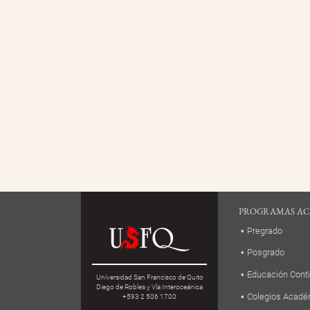
PROGRAMAS AC
Pregrado
Posgrado
Educación Cont
Universidad San Francisco de Quito
Diego de Robles y Vía Interoceánica
Colegios Acadé
+593 2 506 1700