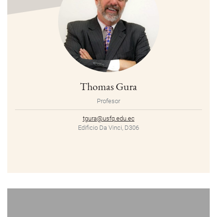
Thomas Gura
Profesor
tgura@usfq.edu.ec
Edificio Da Vinci, D306