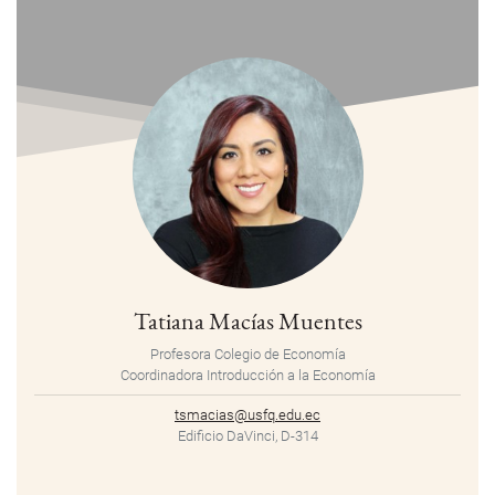
Tatiana Macías Muentes
Profesora Colegio de Economía
Coordinadora Introducción a la Economía
tsmacias@usfq.edu.ec
Edificio DaVinci, D-314