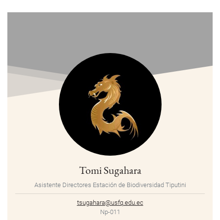
Tomi Sugahara
Asistente Directores Estación de Biodiversidad Tiputini
tsugahara@usfq.edu.ec
Np-011