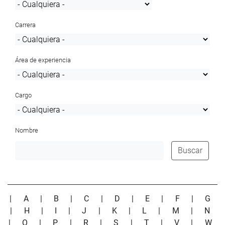
Carrera
Área de experiencia
Cargo
Nombre
Buscar
|
A
|
B
|
C
|
D
|
E
|
F
|
G
|
H
|
I
|
J
|
K
|
L
|
M
|
N
|
O
|
P
|
R
|
S
|
T
|
V
|
W