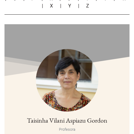
|
X
|
Y
|
Z
Taisinha Vilani Aspiazu Gordon
Profesora