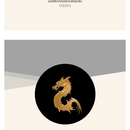
trosero@usfq.edu.ec
MS304