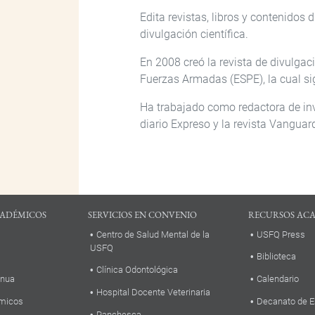
Edita revistas, libros y contenidos 
divulgación científica.
En 2008 creó la revista de divulgaci
Fuerzas Armadas (ESPE), la cual sig
Ha trabajado como redactora de inv
diario Expreso y la revista Vanguard
ADÉMICOS
SERVICIOS EN CONVENIO
RECURSOS AC
Centro de Salud Mental de la
USFQ Press
USFQ
Biblioteca
Clínica Odontológica
inua
Calendario
Hospital Docente Veterinaria
micos
Decanato de E
Panchesca