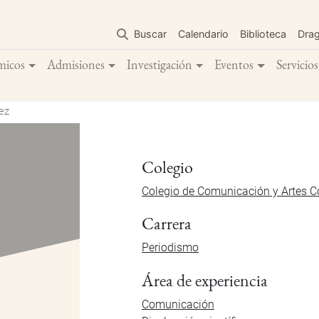
Pasar
al
Buscar
Calendario
Biblioteca
Dra
contenido
principal
micos
Admisiones
Investigación
Eventos
Servicios
ez
Colegio
Colegio de Comunicación y Artes 
Carrera
Periodismo
Área de experiencia
Comunicación