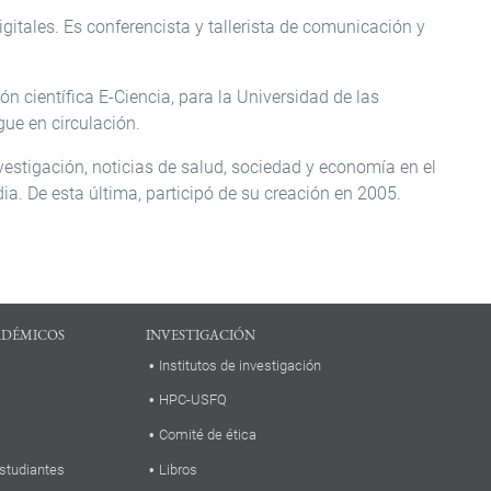
digitales. Es conferencista y tallerista de comunicación y
ón científica E-Ciencia, para la Universidad de las
ue en circulación.
estigación, noticias de salud, sociedad y economía en el
ia. De esta última, participó de su creación en 2005.
ADÉMICOS
INVESTIGACIÓN
Institutos de investigación
HPC-USFQ
Comité de ética
studiantes
Libros