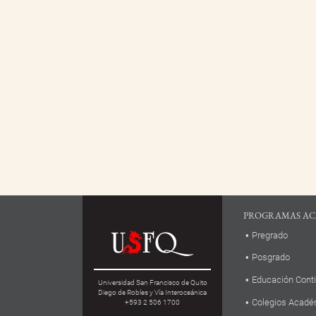
PROGRAMAS AC
Pregrado
Posgrado
Educación Cont
Universidad San Francisco de Quito
Diego de Robles y Vía Interoceánica
Colegios Acadé
+593 2 506 1700