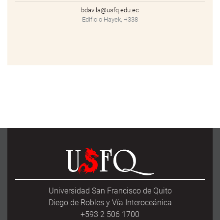
bdavila@usfq.edu.ec
Edificio Hayek, H338
Universidad San Francisco de Quito
Diego de Robles y Vía Interoceánica
+593 2 506 1700