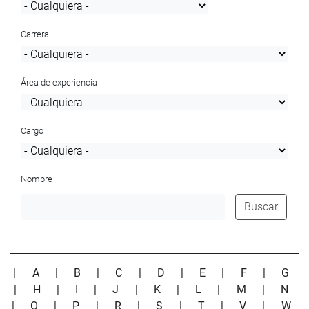
Carrera
Área de experiencia
Cargo
Nombre
Buscar
|
A
|
B
|
C
|
D
|
E
|
F
|
G
|
H
|
I
|
J
|
K
|
L
|
M
|
N
|
O
|
P
|
R
|
S
|
T
|
V
|
W