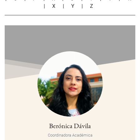
|
X
|
Y
|
Z
Berónica Dávila
Coordinadora Académica