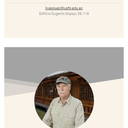
kvasquez@usfq.edu.ec
Edificio Eugenio Espejo, EE-118