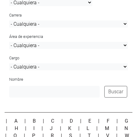
Carrera
Área de experiencia
Cargo
Nombre
Buscar
|
A
|
B
|
C
|
D
|
E
|
F
|
G
|
H
|
I
|
J
|
K
|
L
|
M
|
N
|
O
|
P
|
R
|
S
|
T
|
V
|
W