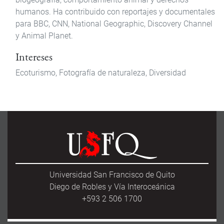
humanos. Ha contribuido con reportajes y documentales
para BBC, CNN, National Geographic, Discovery Channel
y Animal Planet.
Intereses
Ecoturismo,
Fotografía de naturaleza,
Diversidad
Universidad San Francisco de Quito
Diego de Robles y Vía Interoceánica
+593 2 506 1700